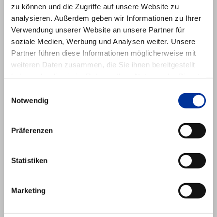
ca. 1000 kg schweren Torus
zu können und die Zugriffe auf unsere Website zu
analysieren. Außerdem geben wir Informationen zu Ihrer
Hohe Übersetzung
Verwendung unserer Website an unsere Partner für
Sonderbauform (Luftdurchlass)
soziale Medien, Werbung und Analysen weiter. Unsere
Grenze Selbstbremsung
Partner führen diese Informationen möglicherweise mit
weiteren Daten zusammen, die Sie ihnen bereitgestellt
Im Einsatz für:
haben oder die sie im Rahmen Ihrer Nutzung der Dienste
gesammelt haben.
Einwilligungsauswahl
Notwendig
► Weitere Referenzen
Präferenzen
Statistiken
TECHNISCHE DATEN
Antriebsleistung
Marketing
Getriebetyp
P1 (kW)
P2 (kW)