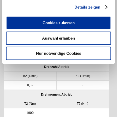
3706M00210
0,5
-
Details zeigen
Übersetzung
i1
i2
Cookies zulassen
4410
-
Auswahl erlauben
Drehzahl Antrieb
n1 (1/min)
n1 (1/min)
Nur notwendige Cookies
1400
-
Drehzahl Abtrieb
n2 (1/min)
n2 (1/min)
0,32
-
Drehmoment Abtrieb
T2 (Nm)
T2 (Nm)
1900
-